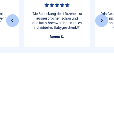
mit
"Die Bestickung der Lätzchen ist
"als Ges
efinitive
ausgesprochen schön und
man nic
"
qualitativ hochwertig! Ein tolles
Schön 
individuelles Babygeschenk!!"
Benno S.