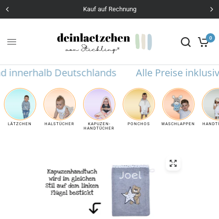
Kauf auf Rechnung
0
nnerhalb Deutschlands
Alle Preise inklusive 
LÄTZCHEN
HALSTÜCHER
KAPUZEN-
PONCHOS
WASCHLAPPEN
HANDT
HANDTÜCHER