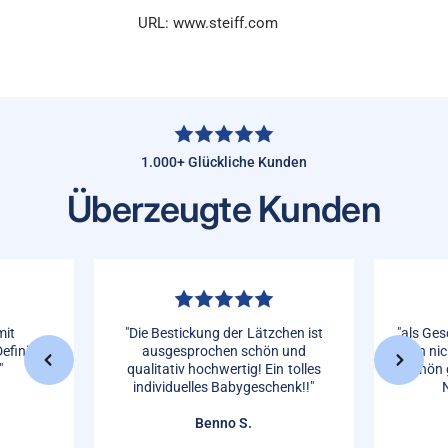
URL: www.steiff.com
1.000+ Glückliche Kunden
Überzeugte Kunden
mit
"Die Bestickung der Lätzchen ist
"als Ges
efinitive
ausgesprochen schön und
man nic
"
qualitativ hochwertig! Ein tolles
Schön 
individuelles Babygeschenk!!"
Benno S.