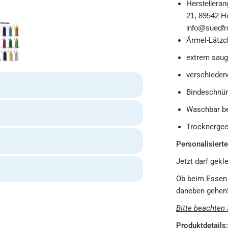
Herstelleran
21, 89542 He
info@suedfro
Ärmel-Lätzc
extrem saug
verschieden
Bindeschnür
Waschbar be
Trocknergee
Personalisierte
Jetzt darf gekl
Ob beim Essen 
daneben gehen
Bitte beachten 
Produktdetails: