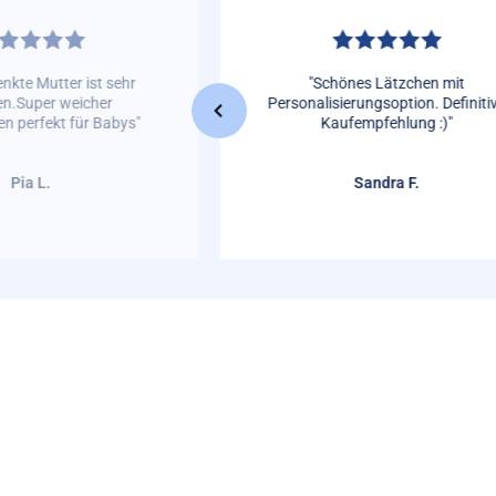
nkte Mutter ist sehr
"Schönes Lätzchen mit
en.Super weicher
Personalisierungsoption. Definiti
n perfekt für Babys"
Kaufempfehlung :)"
Pia L.
Sandra F.