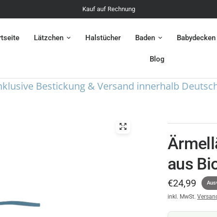
Kauf auf Rechnung
rtseite
Lätzchen
Halstücher
Baden
Babydecken
Blog
sive Bestickung & Versand innerhalb Deutschland
Ärmell
aus Bi
€24,99
Aus
inkl. MwSt.
Versan