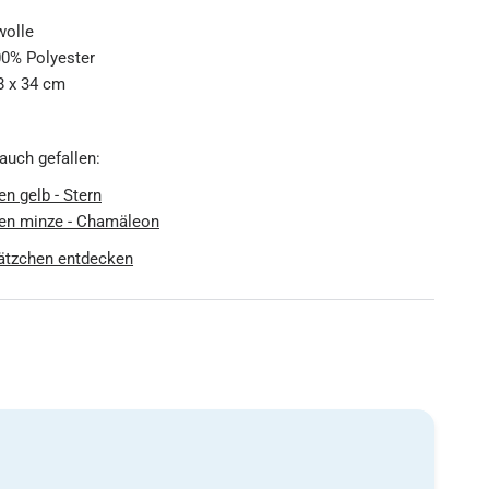
olle
00% Polyester
8 x 34 cm
 auch gefallen:
n gelb - Stern
en minze - Chamäleon
ätzchen entdecken