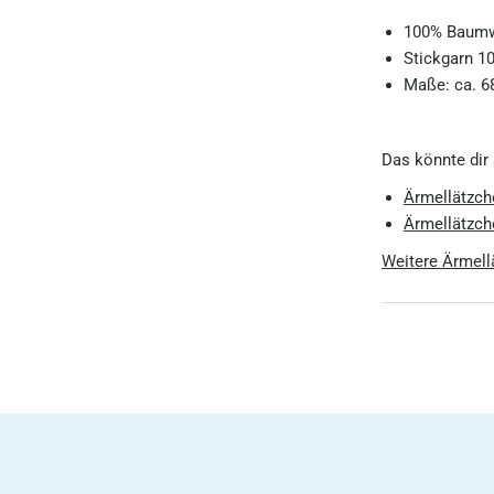
100% Baumw
Stickgarn 1
Maße: ca. 6
Das könnte dir
Ärmellätzche
Ärmellätzch
Weitere Ärmell