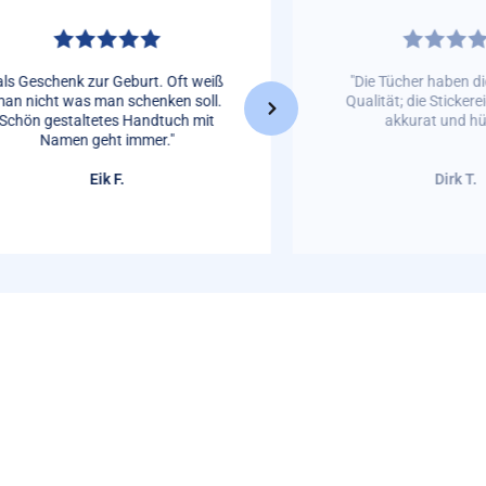
als Geschenk zur Geburt. Oft weiß
"Die Tücher haben d
an nicht was man schenken soll.
Qualität; die Stickere
Schön gestaltetes Handtuch mit
akkurat und hü
Namen geht immer."
Eik F.
Dirk T.