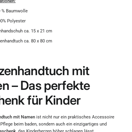
ationen:
0 % Baumwolle
00% Polyester
handschuh ca. 15 x 21 cm
nhandtuch ca. 80 x 80 cm
zenhandtuch mit
 – Das perfekte
enk für Kinder
ndtuch mit Namen
ist nicht nur ein praktisches Accessoire
e Pflege beim baden, sondern auch ein einzigartiges und
eschenk
, das Kinderherzen höher schlagen lässt.