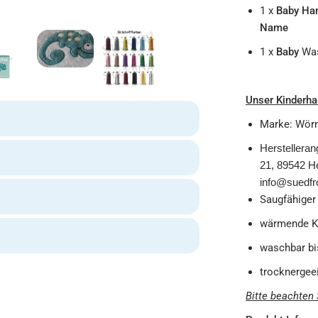
1 x
Baby Ha
Name
1 x
Baby
Was
Unser Kinderha
Marke: Wörn
Herstelleran
21, 89542 He
info@suedfro
Saugfähiger
wärmende K
waschbar bi
trocknergee
Bitte beachten 