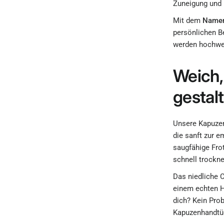
Zuneigung und 
Mit dem
Name
persönlichen Be
werden hochwe
Weich,
gestalt
Unsere Kapuze
die sanft zur e
saugfähige Fro
schnell trockn
Das niedliche
einem echten H
dich? Kein Pro
Kapuzenhandtüc