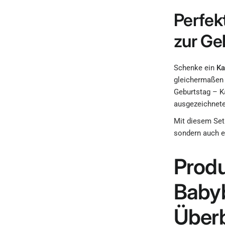
Perfek
zur Ge
Schenke ein
Ka
gleichermaßen 
Geburtstag – K
ausgezeichnete
Mit diesem Set 
sondern auch ei
Produ
Baby
Überb