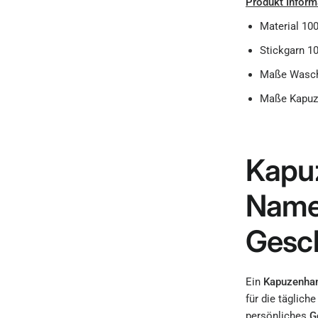
Produkt Inform
Material 10
Stickgarn 1
Maße Wasch
Maße Kapuze
Kapu
Namen
Gesch
Ein
Kapuzenha
für die täglich
persönliches
G