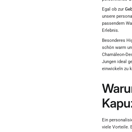
Egal ob zur
Geb
unsere persona
passendem Was
Erlebnis.
Besonderes High
schön warm und
Chamäleon-Desi
Jungen ideal ge
einwickeln zu 
Warum
Kapu
Ein personalis
viele Vorteile.