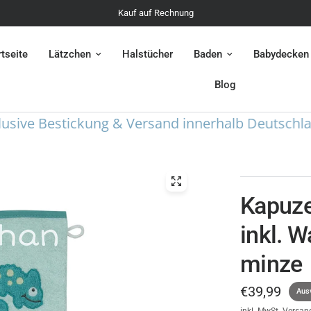
Kauf auf Rechnung
rtseite
Lätzchen
Halstücher
Baden
Babydecken
Blog
ve Bestickung & Versand innerhalb Deutschlands
Kapuze
inkl. 
minze
€39,99
Aus