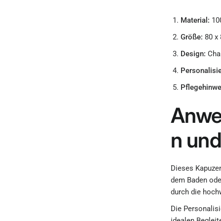
Material:
100
Größe:
80 x 
Design:
Cham
Personalisi
Pflegehinwe
Anwe
n und
Dieses Kapuzen
dem Baden oder
durch die hoch
Die Personali
idealen Beglei