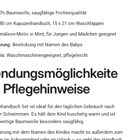
% Baumwolle, saugfähige Frotteequalität
80 cm Kapuzenhandtuch, 15 x 21 cm Waschlappen
äleon-Motiv in Mint, für Jungen und Mädchen geeignet
erung:
Bestickung mit Namen des Babys
is:
Waschmaschinengeeignet, pflegeleicht
ndungsmöglichkeite
 Pflegehinweise
handtuch Set ist ideal für den täglichen Gebrauch nach
 Schwimmen. Es hält dein Kind kuschelig warm und ist
wertige Baumwolle besonders saugfähig.
sierung mit dem Namen des Kindes macht es außerdem zum
ter im Schwimmbad oder im Urlaub – so geht das Handtuch