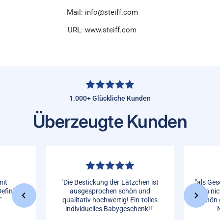
Mail: info@steiff.com
URL: www.steiff.com
1.000+ Glückliche Kunden
Überzeugte Kunden
mit
"Die Bestickung der Lätzchen ist
"als Ges
efinitive
ausgesprochen schön und
man nic
"
qualitativ hochwertig! Ein tolles
Schön 
individuelles Babygeschenk!!"