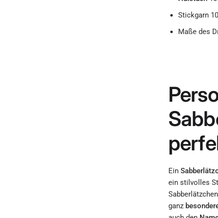
Stickgarn 1
Maße des Dr
Perso
Sabbe
perfe
Ein
Sabberlätz
ein stilvolles 
Sabberlätzchen
ganz
besonder
auch den
Nam