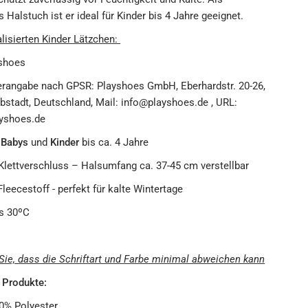
s Halstuch ist er ideal für Kinder bis 4 Jahre geeignet.
lisierten Kinder Lätzchen:
shoes
erangabe nach GPSR: Playshoes GmbH, Eberhardstr. 20-26,
bstadt, Deutschland, Mail: info@playshoes.de , URL:
yshoes.de
r
Babys
und
Kinder
bis ca. 4 Jahre
Klettverschluss – Halsumfang ca. 37-45 cm verstellbar
Fleecestoff - perfekt für kalte Wintertage
s 30ºC
Sie, dass die Schriftart und Farbe minimal abweichen kann
r Produkte:
0% Polyester