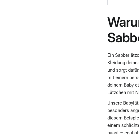
Warum
Sabb
Ein Sabberlätzc
Kleidung deines
und sorgt dafür
mit einem pers
deinem Baby etw
Lätzchen mit 
Unsere Babylät
besonders ange
diesem Beispiel
einem schlichte
passt – egal o