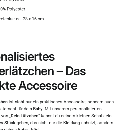
00% Polyester
eiecks: ca. 28 x 16 cm
nalisiertes
rlätzchen – Das
kte Accessoire
chen
ist nicht nur ein praktisches Accessoire, sondern auch
Statement für dein
Baby
. Mit unserem personalisierten
 von „
Dein
Lätzchen
“ kannst du deinem kleinen Schatz ein
es Stück
geben, das nicht nur die
Kleidung
schützt, sondern
en
deines Babys trägt.