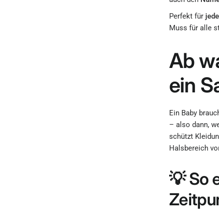
Perfekt für
jed
Muss für alle s
Ab wa
ein S
Ein Baby brauc
– also dann, w
schützt Kleidu
Halsbereich vor
💡 So 
Zeitpu