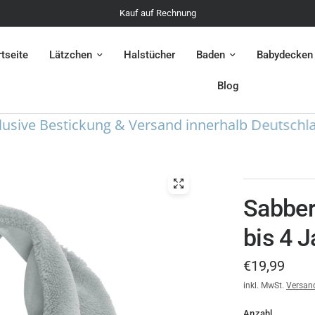
Kauf auf Rechnung
rtseite
Lätzchen
Halstücher
Baden
Babydecken
Blog
ive Bestickung & Versand innerhalb Deutschlands
Sabber
bis 4 J
€19,99
inkl. MwSt.
Versan
Anzahl