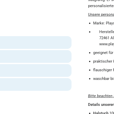
personalisierte
Unsere persona
Marke: Play
Herstell
72461 Al
www.pla
geeignet fü
praktischer 
flauschiger 
waschbar bi
Bitte beachten 
Details unsere
Halstuch
10