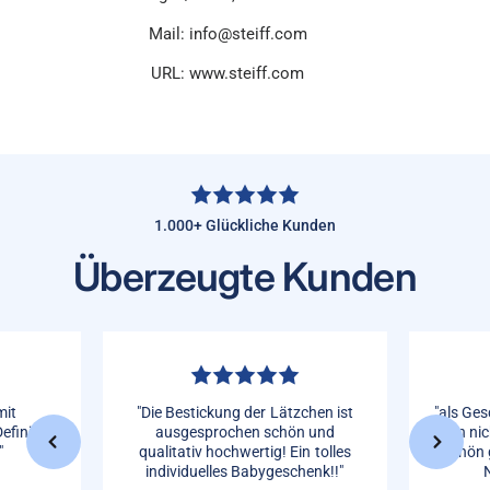
Mail: info@steiff.com
URL: www.steiff.com
1.000+ Glückliche Kunden
Überzeugte Kunden
mit
"Die Bestickung der Lätzchen ist
"als Ges
efinitive
ausgesprochen schön und
man nic
"
qualitativ hochwertig! Ein tolles
Schön 
individuelles Babygeschenk!!"