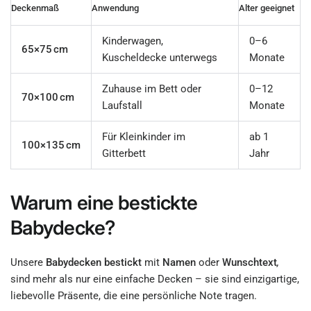
Deckenmaß
Anwendung
Alter geeignet
Kinderwagen,
0–6
65×75 cm
Kuscheldecke unterwegs
Monate
Zuhause im Bett oder
0–12
70×100 cm
Laufstall
Monate
Für Kleinkinder im
ab 1
100×135 cm
Gitterbett
Jahr
Warum eine bestickte
Babydecke?
Unsere
Babydecken bestickt
mit
Namen
oder
Wunschtext
,
sind mehr als nur eine einfache Decken – sie sind einzigartige,
liebevolle Präsente, die eine persönliche Note tragen.