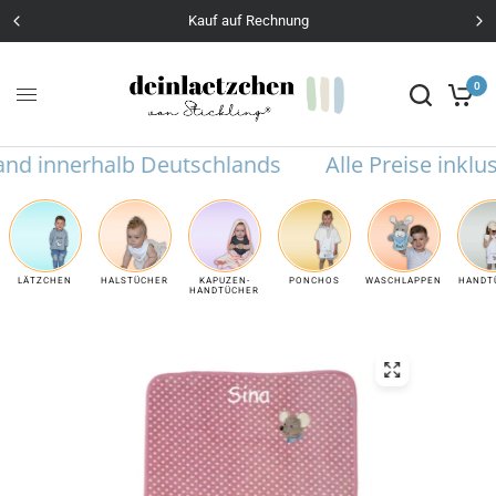
Kauf auf Rechnung
0
 innerhalb Deutschlands
Alle Preise inklusiv
LÄTZCHEN
HALSTÜCHER
KAPUZEN-
PONCHOS
WASCHLAPPEN
HANDT
HANDTÜCHER