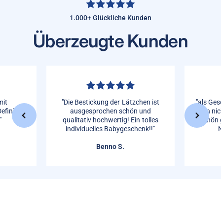
1.000+ Glückliche Kunden
Überzeugte Kunden
mit
"Die Bestickung der Lätzchen ist
"als Ges
efinitive
ausgesprochen schön und
man nic
"
qualitativ hochwertig! Ein tolles
Schön 
individuelles Babygeschenk!!"
Benno S.