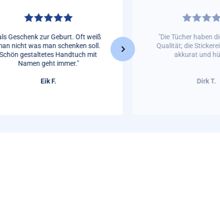
als Geschenk zur Geburt. Oft weiß
"Die Tücher haben d
an nicht was man schenken soll.
Qualität; die Stickere
Schön gestaltetes Handtuch mit
akkurat und hü
Namen geht immer."
Eik F.
Dirk T.