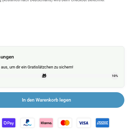
d
(kostenlos nach Deutschland) wird beim Checkout berechnet
nungen
aus, um dir ein Gratislätzchen zu sichern!
🎁
10%
In den Warenkorb legen