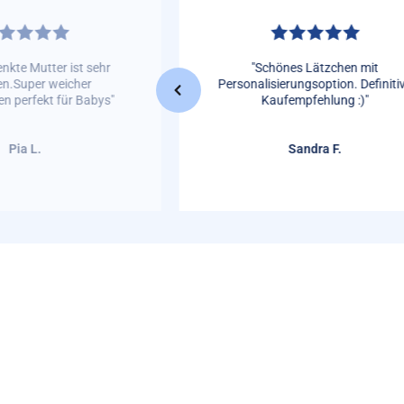
nkte Mutter ist sehr
"Schönes Lätzchen mit
en.Super weicher
Personalisierungsoption. Definiti
n perfekt für Babys"
Kaufempfehlung :)"
Pia L.
Sandra F.