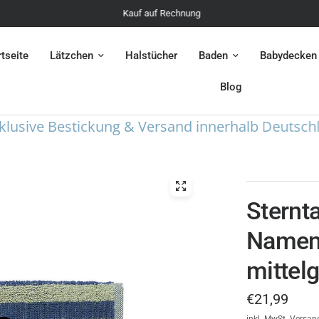
Kauf auf Rechnung
rtseite
Lätzchen
Halstücher
Baden
Babydecken
Blog
ive Bestickung & Versand innerhalb Deutschlands
Sternt
Namen 
mittel
€21,99