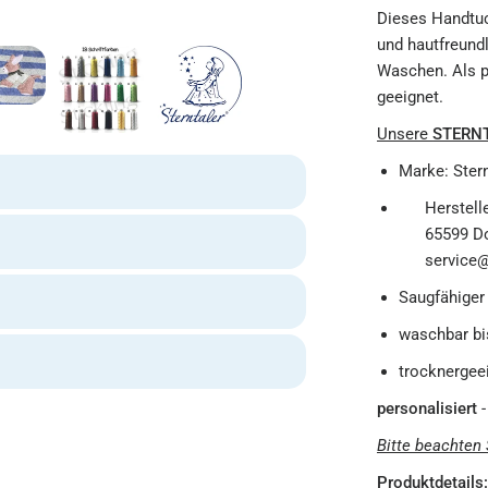
Dieses Handtuc
und hautfreund
Waschen. Als pe
geeignet.
Unsere
STERN
Marke: Stern
Herstell
65599 Do
service@
Saugfähiger
waschbar bi
trocknergee
personalisiert
Bitte beachten 
Produktdetails: