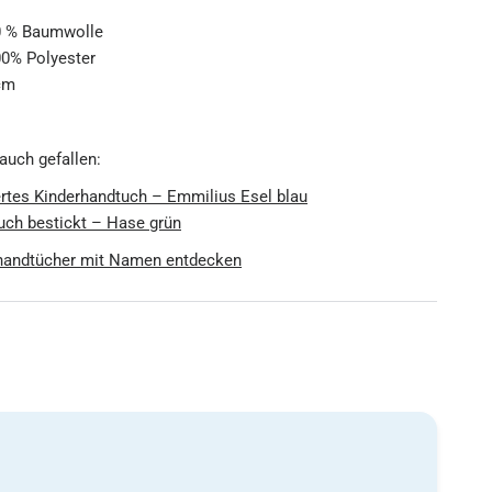
0 % Baumwolle
00% Polyester
 cm
 auch gefallen:
ertes Kinderhandtuch – Emmilius Esel blau
uch bestickt – Hase grün
rhandtücher mit Namen entdecken